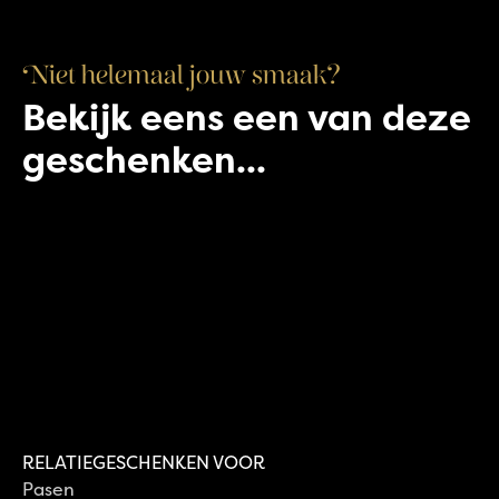
Niet helemaal jouw smaak?
Bekijk eens een van deze
Paas Tulband met dip
geschenken...
€
6,00
Paasstol 1100 gram amandelspijs
€
14,95
Bekijk pakket
Roomboter amandel kerstkrans
Bekijk pakket
Paasstol 750 gram amandelspijs
€
9,95
Bekijk pakket
Bekijk pakket
RELATIEGESCHENKEN VOOR
Pasen