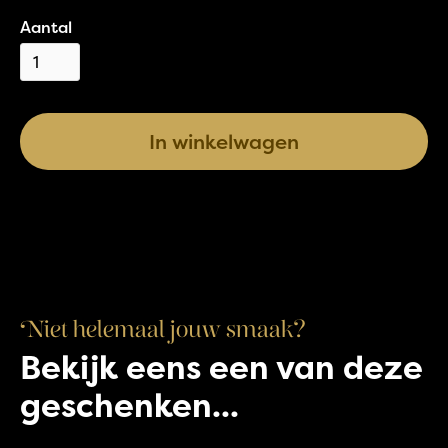
Aantal
In winkelwagen
Niet helemaal jouw smaak?
Bekijk eens een van deze
Paas Tulband met dip
geschenken...
€
6,00
Paasstol 1100 gram amandelspijs
€
14,95