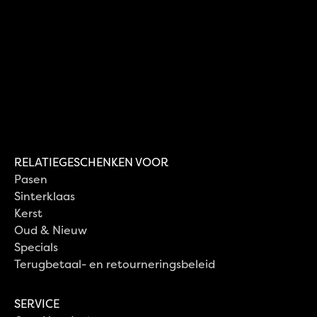
Bekijk pakket
Roomboter amandel kerstkrans
Bekijk pakket
Paasstol 750 gram amandelspijs
€
9,95
Bekijk pakket
Bekijk pakket
RELATIEGESCHENKEN VOOR
Pasen
Sinterklaas
Kerst
Oud & Nieuw
Specials
Terugbetaal- en retourneringsbeleid
SERVICE